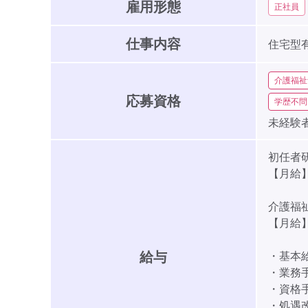
雇用形態
正社員
仕事内容
住宅型
介護福祉
応募資格
学歴不問
未経験者
初任者
【月給】2
介護福
【月給】2
給与
・基本給:
・業務手
・資格手
・処遇改