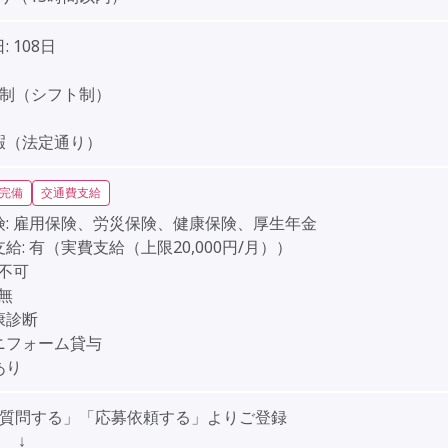
:
108日
】
日制（シフト制）
】
暇（法定通り）
完備
交通費支給
:
雇用保険、労災保険、健康保険、厚生年金
給:
有（実費支給（上限20,000円/月））
不可
無
康診断
ニフォーム貸与
あり
「質問する」「応募依頼する」よりご登録
↓