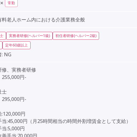
✕
常勤
有料老人ホーム内における介護業務全般
士
実務者研修(ヘルパー1級)
初任者研修(ヘルパー2級)
定年60歳以上
:
NG
研修、実務者研修
55,000円-
祉士
95,000円-
120,000円
当:45,000円（月25時間相当の時間外割増賃金として支給）
当:5,000円
善手当:70,000円