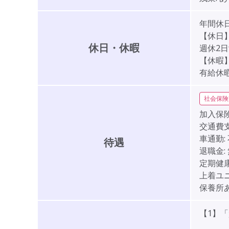
年間休日
【休日
休日・休暇
週休2
【休暇
有給休
社会保険
加入保険
交通費支
車通勤:
待遇
退職金:
定期健
上着ユ
保養所
【1】