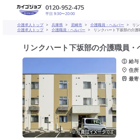
0120-952-475
平日 9:30〜20:00
介護求人トップ
>
兵庫県
>
尼崎市
>
介護職員・ヘルパー
>
リン
介護求人トップ
>
介護職員・ヘルパー
>
リンクハート下坂部の介護職
リンクハート下坂部の介護職員・ヘ
給与
住所
最寄