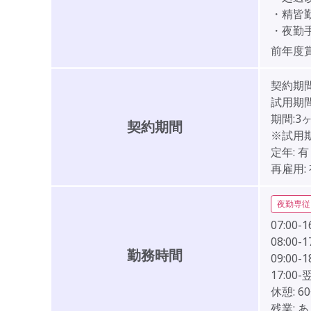
・精
・夜勤手
前年度
契約期
試用期間
期間:3
契約期間
※試用
定年:
有
再雇用:
夜勤専従
07:00-1
08:00-1
勤務時間
09:00-1
17:00-
休憩:
6
残業:
あ