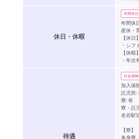
年間休日
年間休日
産休・
休日・休暇
【休日
・シフ
【休暇
・年次
社会保険
加入保険
託児所:
寮:
有
寮・託
名谷駅
【寮】
待遇
単身寮 