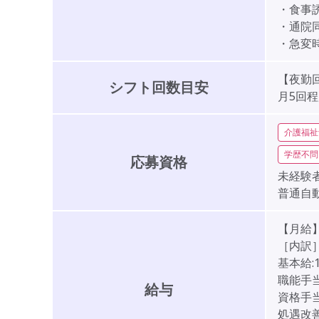
・食事
・通院
・急変
【夜勤
シフト回数目安
月5回
介護福祉
学歴不問
応募資格
未経験者
普通自
【月給】2
［内訳
基本給:1
職能手当:
給与
資格手当:
処遇改善: