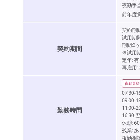
夜勤手当
前年度
契約期
試用期間
期間:3
契約期間
※試用
定年:
有
再雇用:
夜勤専従
07:30‐1
09:00‐1
11:00‐2
勤務時間
16:30‐翌
休憩:
6
残業:
あ
夜勤相談