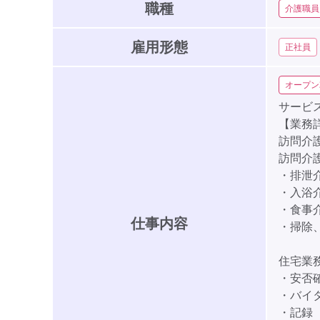
職種
介護職員
雇用形態
正社員
オープン
サービ
【業務
訪問介
訪問介
・排
・入浴
・食事
仕事内容
・掃除
住宅業
・安否
・バイ
・記録