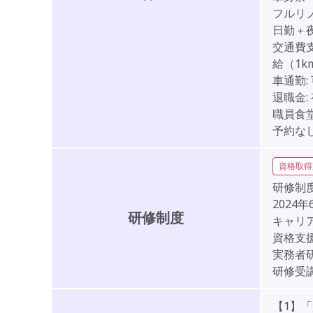
フルリ
日勤＋
交通費支
給（1k
車通勤:
退職金:
職員食堂
予約な
資格取得
研修制度
2024
研修制度
キャリ
資格支
実務者
研修受
【1】