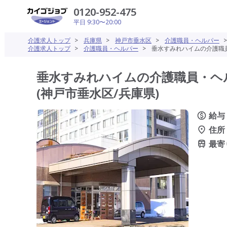
0120-952-475
平日 9:30〜20:00
介護求人トップ
>
兵庫県
>
神戸市垂水区
>
介護職員・ヘルパー
介護求人トップ
>
介護職員・ヘルパー
>
垂水すみれハイムの介護職員
垂水すみれハイムの介護職員・ヘ
(神戸市垂水区/兵庫県)
給与
住所
最寄