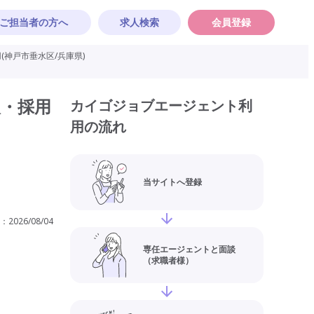
ご担当者の方へ
求人検索
会員登録
神戸市垂水区/兵庫県)
人・採用
カイゴジョブエージェント利
用の流れ
当サイトへ登録
：
2026/08/04
専任エージェントと面談
（求職者様）