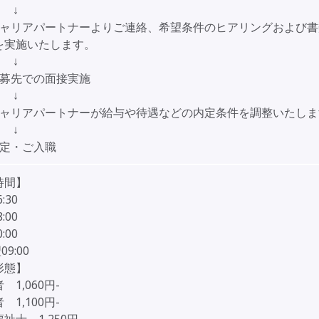
↓
キャリアパートナーよりご連絡、希望条件のヒアリングおよび書
を実施いたします。
↓
応募先での面接実施
↓
キャリアパートナーが給与や待遇などの内定条件を調整いたしま
↓
内定・ご入職
時間】
6:30
8:00
0:00
09:00
形態】
 1,060円-
1,100円-