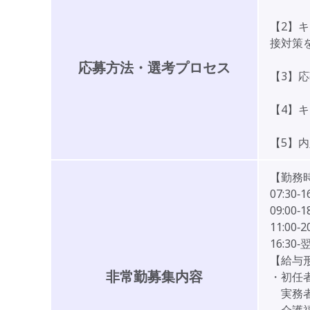
【2】
接対策
応募方法・選考プロセス
【3】
【4】
【5】
【勤務
07:30‐1
09:00‐1
11:00‐2
16:30‐翌
【給与
非常勤募集内容
・初任者
実務者 