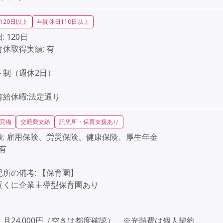
120日以上
年間休日110日以上
:
120日
育休取得実績:
有
】
ト制（週休2日）
】
有給休暇:法定通り
完備
交通費支給
託児所・保育支援あり
:
雇用保険、労災保険、健康保険、厚生年金
有
児所の備考:
【保育園】
近くに企業主導型保育園あり
月24,000円（空きは都度確認） ※光熱費は個人契約