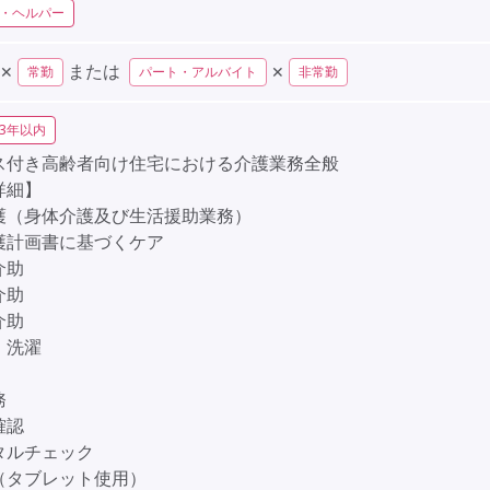
・ヘルパー
または
✕
✕
常勤
パート・アルバイト
非常勤
3年以内
ス付き高齢者向け住宅における介護業務全般
詳細】
護（身体介護及び生活援助業務）
護計画書に基づくケア
泄介助
介助
介助
、洗濯
務
確認
タルチェック
（タブレット使用）