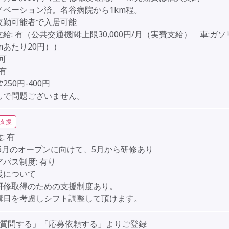
ノベーション済。名谷病院から1km程。
夜勤可能者で入居可能
給:
有（公共交通機関:上限30,000円/月（実費支給） 車:ガ
mあたり20円））
可
有
250円-400円
しで問題ございません。
支援
:
有
年6月のオープンに向けて、5月から研修あり
アパス制度:
有り
援について
研修取得のための支援制度あり。
講日を考慮しシフト調整して頂けます。
「質問する」「応募依頼する」よりご登録