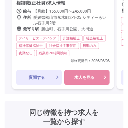
相談職(正社員)求人情報
【月給】155,000円〜245,000円
給与
愛媛県松山市永木町2-1-25 シティーらい
住所
グ
ふ石手川2階
実
勝山町、石手川公園、大街道
最寄り駅
夜
デイサービス・デイケア
介護福祉士
社会福祉士
社
精神保健福祉士
社会福祉主事任用
日勤のみ
夜勤なし
残業月20時間以内
最終更新日：
2026/08/08
質問する
求人を見る
同じ特徴を持つ求人を
一覧から探す