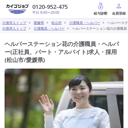
給与診断
0120-952-475
平日 9:30〜20:00
介護求人トップ
>
愛媛県
>
松山市
>
介護職員・ヘルパー
>
ヘルパーステ
介護求人トップ
>
介護職員・ヘルパー
>
ヘルパーステーション花の介護職員・
ヘルパーステーション花の介護職員・ヘルパ
ー(正社員、パート・アルバイト)求人・採用
(松山市/愛媛県)