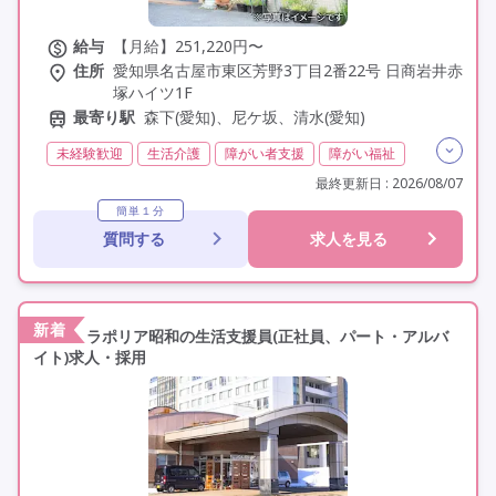
給与
【月給】251,220円〜
住所
愛知県名古屋市東区芳野3丁目2番22号 日商岩井赤
塚ハイツ1F
最寄り駅
森下(愛知)、尼ケ坂、清水(愛知)
未経験歓迎
生活介護
障がい者支援
障がい福祉
介護福祉士
実務者研修(ヘルパー1級)
最終更新日 : 2026/08/07
初任者研修(ヘルパー2級)
その他
日勤のみ
簡単１分
質問する
求人を見る
夜勤なし
常勤
オープン3年以内
社会保険完備
交通費支給
学歴不問
定年60歳以上
定年65歳以上
車通勤可
駅近
資格取得支援
新着
ラポリア昭和の生活支援員(正社員、パート・アルバ
イト)求人・採用