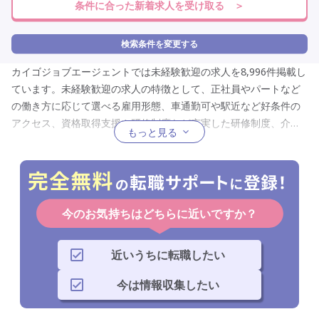
条件に合った新着求人を受け取る ＞
検索条件を変更する
カイゴジョブエージェントでは未経験歓迎の求人を8,996件掲載し
ています。未経験歓迎の求人の特徴として、正社員やパートなど
の働き方に応じて選べる雇用形態、車通勤可や駅近など好条件の
アクセス、資格取得支援や研修制度など充実した研修制度、介護
もっと見る
福祉士や初任者研修などの所有者を対象にした資格を限定したも
の、介護職員や看護助手など幅広く選べる職種、訪問介護や放課
後等デイサービスなど幅広く選べるサービス形態、身体介護なし
や身体介護なしなど幅広い仕事内容、社会保険完備やボーナスあ
りなどの充実した福利厚生、夜勤専従や日勤のみなどから選べる
今のお気持ちはどちらに近いですか？
勤務時間、土日祝休みや夏季休暇など充実した休日、条件や非常
勤などの働き方に合わせた就業形態が挙げられるので、未経験歓
近いうちに転職したい
迎してくれる仕事への転職を考えている人は必見です。
今は情報収集したい