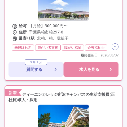
給与
【月給】300,000円〜
住所
千葉県柏市柏297-6
最寄り駅
北柏、柏、我孫子
未経験歓迎
障がい者支援
障がい福祉
介護福祉士
日勤のみ
夜勤なし
残業月20時間以内
最終更新日 : 2026/08/07
残業ほぼなし
常勤
オープン3年以内
社会保険完備
簡単１分
質問する
求人を見る
交通費支給
学歴不問
定年60歳以上
定年65歳以上
定年70歳以上
車通勤可
新着
ディーエンカレッジ所沢キャンパスの生活支援員(正
社員)求人・採用