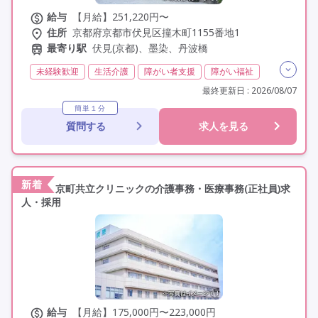
給与
【月給】251,220円〜
住所
京都府京都市伏見区撞木町1155番地1
最寄り駅
伏見(京都)、墨染、丹波橋
未経験歓迎
生活介護
障がい者支援
障がい福祉
介護福祉士
実務者研修(ヘルパー1級)
最終更新日 : 2026/08/07
初任者研修(ヘルパー2級)
無資格
日勤のみ
簡単１分
質問する
求人を見る
夜勤なし
常勤
オープニングスタッフ
オープン3年以内
社会保険完備
交通費支給
学歴不問
定年60歳以上
定年65歳以上
駅近
資格取得支援
新着
京町共立クリニックの介護事務・医療事務(正社員)求
人・採用
給与
【月給】175,000円〜223,000円