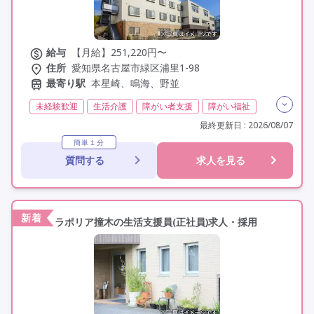
給与
【月給】251,220円〜
住所
愛知県名古屋市緑区浦里1-98
最寄り駅
本星崎、鳴海、野並
未経験歓迎
生活介護
障がい者支援
障がい福祉
介護福祉士
実務者研修(ヘルパー1級)
最終更新日 : 2026/08/07
初任者研修(ヘルパー2級)
その他
日勤のみ
簡単１分
質問する
求人を見る
夜勤なし
常勤
非常勤
オープニングスタッフ
オープン3年以内
社会保険完備
交通費支給
学歴不問
定年60歳以上
定年65歳以上
車通勤可
資格取得支援
新着
ラポリア撞木の生活支援員(正社員)求人・採用