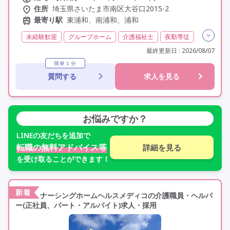
住所
埼玉県さいたま市南区大谷口2015-2
最寄り駅
東浦和、南浦和、浦和
未経験歓迎
グループホーム
介護福祉士
夜勤専従
残業月20時間以内
残業ほぼなし
常勤
最終更新日 : 2026/08/07
オープニングスタッフ
オープン3年以内
社会保険完備
簡単１分
質問する
求人を見る
交通費支給
学歴不問
定年60歳以上
定年65歳以上
定年70歳以上
お悩みですか？
LINE
の友だちを追加で
転職の無料アドバイス等
詳細を見る
を受け取ることができます！
新着
ナーシングホームヘルスメディコの介護職員・ヘルパ
ー(正社員、パート・アルバイト)求人・採用