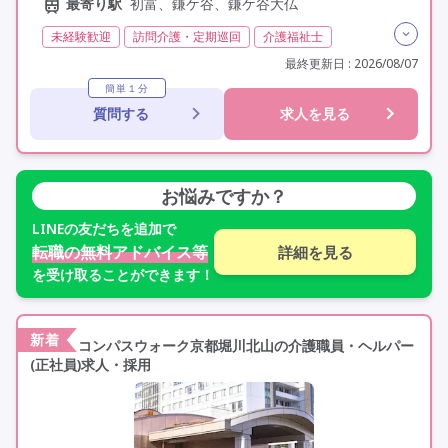
最寄り駅
初富、鎌ケ谷、鎌ケ谷大仏
未経験歓迎
訪問介護・定期巡回
介護福祉士
実務者研修(ヘルパー1級)
初任者研修(ヘルパー2級)
最終更新日 : 2026/08/07
非常勤
学歴不問
駅近
簡単１分
質問する
求人を見る
お悩みですか？
LINE
の友だちを追加で
転職の無料アドバイス等
詳細を見る
を受け取ることができます！
新着
コンパスウォーク京都堀川北山の介護職員・ヘルパー
(正社員)求人・採用