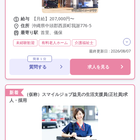
給与
【月給】207,000円〜
住所
沖縄県中頭郡西原町我謝776-5
最寄り駅
首里、儀保
未経験歓迎
有料老人ホーム
介護福祉士
実務者研修(ヘルパー1級)
初任者研修(ヘルパー2級)
最終更新日 : 2026/08/07
無資格
夜勤専従
常勤
社会保険完備
交通費支給
簡単１分
質問する
求人を見る
学歴不問
定年60歳以上
新着
（仮称）スマイルジョブ益見の生活支援員(正社員)求
人・採用