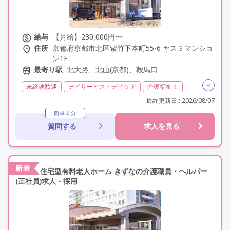
給与
【月給】230,000円〜
住所
京都府京都市北区紫竹下本町55-6 ヤスミマンショ
ン1F
最寄り駅
北大路、北山(京都)、鞍馬口
未経験歓迎
デイサービス・デイケア
介護福祉士
実務者研修(ヘルパー1級)
初任者研修(ヘルパー2級)
最終更新日 : 2026/08/07
日勤のみ
夜勤なし
残業月20時間以内
常勤
簡単１分
質問する
求人を見る
オープニングスタッフ
オープン3年以内
社会保険完備
交通費支給
年間休日110日以上
学歴不問
定年60歳以上
新着
住宅型有料老人ホーム きずなの介護職員・ヘルパー
(正社員)求人・採用