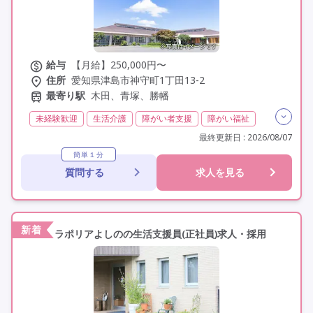
給与
【月給】250,000円〜
住所
愛知県津島市神守町1丁田13-2
最寄り駅
木田、青塚、勝幡
未経験歓迎
生活介護
障がい者支援
障がい福祉
介護福祉士
実務者研修(ヘルパー1級)
最終更新日 : 2026/08/07
初任者研修(ヘルパー2級)
その他
日勤のみ
簡単１分
質問する
求人を見る
夜勤なし
常勤
非常勤
社会保険完備
交通費支給
学歴不問
定年60歳以上
定年65歳以上
車通勤可
資格取得支援
新着
ラポリアよしのの生活支援員(正社員)求人・採用