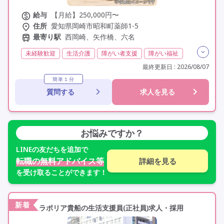
給与
【月給】250,000円〜
住所
愛知県岡崎市昭和町薬師1-5
最寄り駅
西岡崎、矢作橋、六名
未経験歓迎
生活介護
障がい者支援
障がい福祉
介護福祉士
実務者研修(ヘルパー1級)
最終更新日 : 2026/08/07
初任者研修(ヘルパー2級)
その他
日勤のみ
簡単１分
質問する
求人を見る
夜勤なし
常勤
非常勤
オープン3年以内
社会保険完備
交通費支給
学歴不問
定年60歳以上
定年65歳以上
車通勤可
駅近
資格取得支援
お悩みですか？
LINE
の友だちを追加で
転職の無料アドバイス等
詳細を見る
を受け取ることができます！
新着
ラポリア貴船の生活支援員(正社員)求人・採用