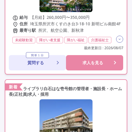
給与
【月給】260,000円〜350,000円
住所
埼玉県所沢市くすのき台3-18-10 新明ビル南館4F
最寄り駅
所沢、航空公園、新秋津
未経験歓迎
障がい者支援
障がい福祉
介護福祉士
実務者研修(ヘルパー1級)
初任者研修(ヘルパー2級)
最終更新日 : 2026/08/07
社会福祉士
無資格
日勤のみ
夜勤なし
常勤
簡単１分
質問する
求人を見る
オープン3年以内
社会保険完備
年間休日120日以上
年間休日110日以上
学歴不問
駅近
新着
ライブラリ白石はな壱号館の管理者・施設長・ホーム
長(正社員)求人・採用