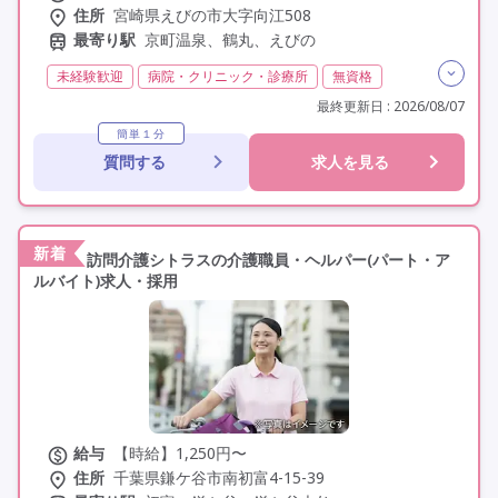
住所
宮崎県えびの市大字向江508
最寄り駅
京町温泉、鶴丸、えびの
未経験歓迎
病院・クリニック・診療所
無資格
日勤のみ
夜勤なし
常勤
社会保険完備
最終更新日 : 2026/08/07
交通費支給
年間休日110日以上
学歴不問
簡単１分
質問する
求人を見る
定年60歳以上
駅近
新着
訪問介護シトラスの介護職員・ヘルパー(パート・ア
ルバイト)求人・採用
給与
【時給】1,250円〜
住所
千葉県鎌ケ谷市南初富4-15-39