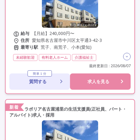
給与
【月給】240,000円〜
住所
愛知県名古屋市中川区太平通3-42-3
最寄り駅
荒子、南荒子、小本(愛知)
未経験歓迎
有料老人ホーム
介護福祉士
実務者研修(ヘルパー1級)
初任者研修(ヘルパー2級)
最終更新日 : 2026/08/07
夜勤専従
常勤
非常勤
オープニングスタッフ
簡単１分
質問する
求人を見る
オープン3年以内
学歴不問
新着
ラポリア名古屋浦里の生活支援員(正社員、パート・
アルバイト)求人・採用