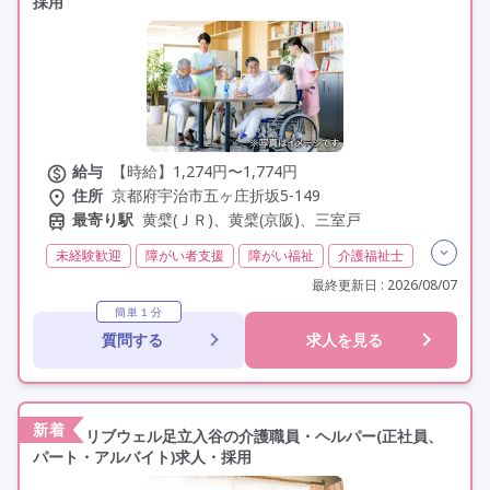
採用
給与
【時給】1,274円〜1,774円
住所
京都府宇治市五ヶ庄折坂5-149
最寄り駅
黄檗(ＪＲ)、黄檗(京阪)、三室戸
未経験歓迎
障がい者支援
障がい福祉
介護福祉士
実務者研修(ヘルパー1級)
初任者研修(ヘルパー2級)
最終更新日 : 2026/08/07
その他
非常勤
学歴不問
駅近
簡単１分
質問する
求人を見る
新着
リブウェル足立入谷の介護職員・ヘルパー(正社員、
パート・アルバイト)求人・採用