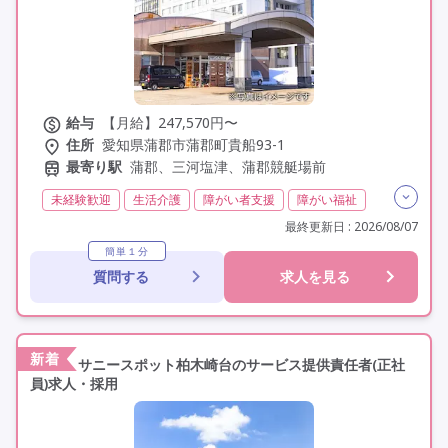
給与
【月給】247,570円〜
住所
愛知県蒲郡市蒲郡町貴船93-1
最寄り駅
蒲郡、三河塩津、蒲郡競艇場前
未経験歓迎
生活介護
障がい者支援
障がい福祉
介護福祉士
実務者研修(ヘルパー1級)
最終更新日 : 2026/08/07
初任者研修(ヘルパー2級)
無資格
日勤のみ
簡単１分
質問する
求人を見る
夜勤なし
常勤
社会保険完備
交通費支給
学歴不問
定年60歳以上
定年65歳以上
車通勤可
資格取得支援
新着
サニースポット柏木崎台のサービス提供責任者(正社
員)求人・採用