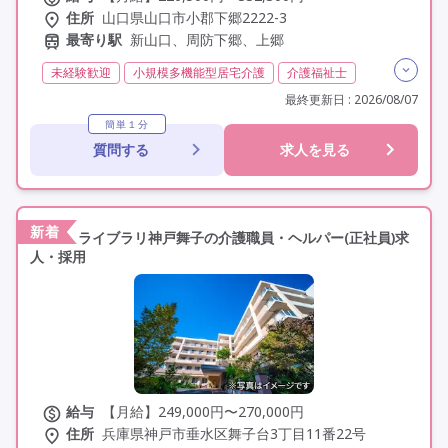
住所
山口県山口市小郡下郷2222-3
最寄り駅
新山口、周防下郷、上郷
未経験歓迎
小規模多機能型居宅介護
介護福祉士
実務者研修(ヘルパー1級)
初任者研修(ヘルパー2級)
最終更新日 : 2026/08/07
夜勤専従
残業月20時間以内
残業ほぼなし
常勤
簡単１分
質問する
求人を見る
社会保険完備
交通費支給
託児所・保育支援あり
年間休日110日以上
学歴不問
定年60歳以上
車通勤可
新着
ライブラリ神戸舞子の介護職員・ヘルパー(正社員)求
人・採用
給与
【月給】249,000円〜270,000円
住所
兵庫県神戸市垂水区舞子台3丁目11番22号