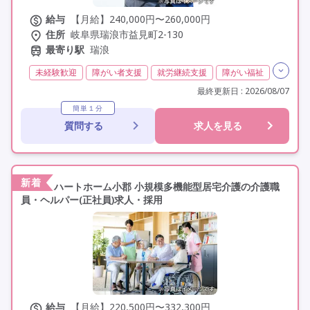
給与
【月給】240,000円〜260,000円
住所
岐阜県瑞浪市益見町2-130
最寄り駅
瑞浪
未経験歓迎
障がい者支援
就労継続支援
障がい福祉
介護福祉士
実務者研修(ヘルパー1級)
最終更新日 : 2026/08/07
初任者研修(ヘルパー2級)
無資格
夜勤なし
常勤
簡単１分
質問する
求人を見る
オープニングスタッフ
オープン3年以内
社会保険完備
交通費支給
年間休日110日以上
学歴不問
資格取得支援
新着
ハートホーム小郡 小規模多機能型居宅介護の介護職
員・ヘルパー(正社員)求人・採用
給与
【月給】220,500円〜332,300円