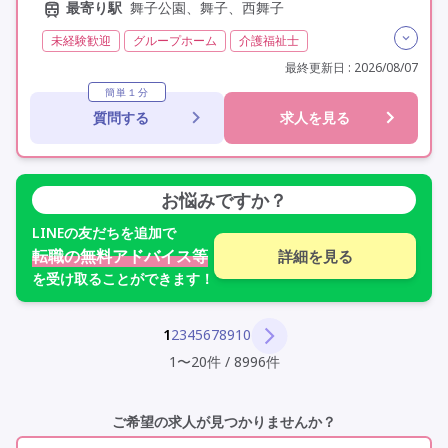
最寄り駅
舞子公園、舞子、西舞子
未経験歓迎
グループホーム
介護福祉士
実務者研修(ヘルパー1級)
初任者研修(ヘルパー2級)
最終更新日 : 2026/08/07
無資格
夜勤専従
残業月20時間以内
残業ほぼなし
簡単１分
質問する
求人を見る
常勤
オープニングスタッフ
オープン3年以内
社会保険完備
交通費支給
学歴不問
定年60歳以上
定年65歳以上
定年70歳以上
車通勤可
駅近
資格取得支援
研修制度あり
お悩みですか？
LINE
の友だちを追加で
転職の無料アドバイス等
詳細を見る
を受け取ることができます！
1
2
3
4
5
6
7
8
9
10
1
〜
20
件
/
8996
件
ご希望の求人が見つかりませんか？