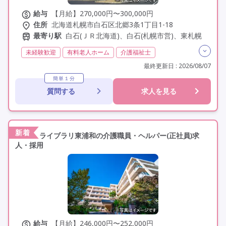
給与
【月給】270,000円〜300,000円
住所
北海道札幌市白石区北郷3条1丁目1-18
最寄り駅
白石(ＪＲ北海道)、白石(札幌市営)、東札幌
未経験歓迎
有料老人ホーム
介護福祉士
実務者研修(ヘルパー1級)
初任者研修(ヘルパー2級)
最終更新日 : 2026/08/07
無資格
夜勤専従
残業月20時間以内
残業ほぼなし
簡単１分
質問する
求人を見る
常勤
社会保険完備
交通費支給
学歴不問
定年60歳以上
定年65歳以上
定年70歳以上
車通勤可
新着
ライブラリ東浦和の介護職員・ヘルパー(正社員)求
人・採用
給与
【月給】246,000円〜252,000円