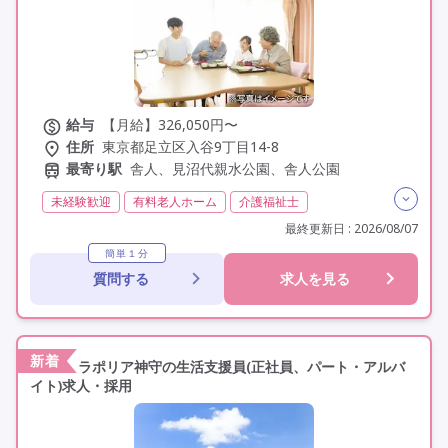
給与
【月給】326,050円〜
住所
東京都足立区入谷9丁目14-8
最寄り駅
舎人、見沼代親水公園、舎人公園
未経験歓迎
有料老人ホーム
介護福祉士
実務者研修(ヘルパー1級)
初任者研修(ヘルパー2級)
最終更新日 : 2026/08/07
夜勤専従
残業月20時間以内
残業ほぼなし
常勤
簡単１分
質問する
求人を見る
非常勤
オープン3年以内
社会保険完備
交通費支給
学歴不問
定年60歳以上
定年65歳以上
車通勤可
資格取得支援
新着
ラポリア神守の生活支援員(正社員、パート・アルバ
イト)求人・採用