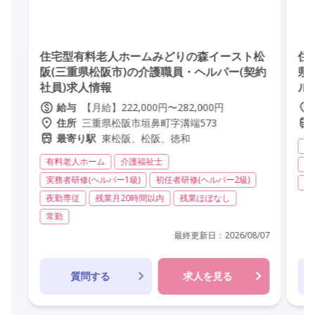
住宅型有料老人ホームみどりの森イースト松
住
阪(三重県松阪市)の介護職員・ヘルパー(契約
県
社員)求人情報
ル
【月給】222,000円〜282,000円
給与
三重県松阪市垣鼻町字溝端573
住所
東松阪、松阪、徳和
最寄り駅
有
有料老人ホーム
介護福祉士
実
実務者研修(ヘルパー1級)
初任者研修(ヘルパー2級)
非
夜勤専従
残業月20時間以内
残業ほぼなし
常勤
最終更新日：
2026/08/07
質問する
求人を見る