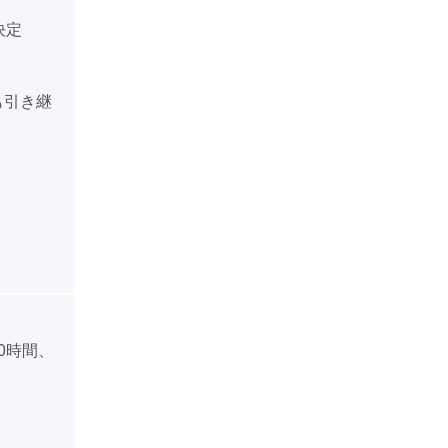
決定
も引き継
60時間、