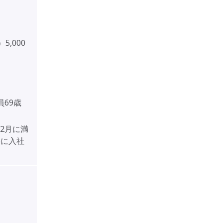
,000
69歳
12月に満
6に入社