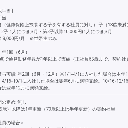
他手当】
手当
（健康保険上扶養する子を有する社員に対し）:子（18歳未満）5
・2子 1人につき)/月・第3子以降10,000円(1人につき)/月
:8,000円/月 ※世帯主のみ
】年1回（6月）
時点で通算勤務年数が1年以上で支給（正社員65歳まで、契約社員
賞与実績:
年2回（6月・12月）※1/1-4/1に入社した場合は本年
4/16-10/1に入社した場合は翌年6月に満額支給。10/16-12/1
合は翌年12月に満額支給。
間の定め:
無し
65歳）以降は1年更新（70歳以上は半年更新）の契約社員
社員の場合＞