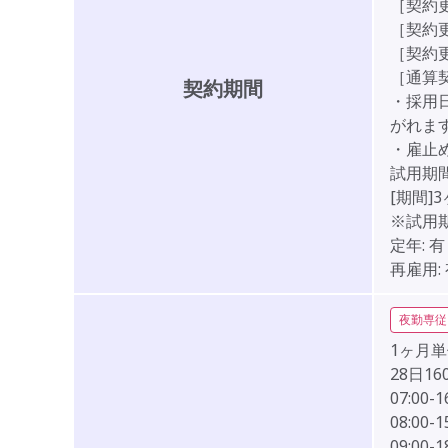
［契約更
［契約
［契約
［通算
契約期間
・採用
がれます
・雇止
試用期間
[期間]
※試用
定年:
有
再雇用:
夜勤専従
1ヶ月単
28日1
07:00-1
08:00-1
09:00-1