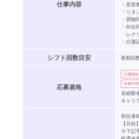
仕事内容
・居室
・リネ
・買物
・外出
・レク
・介護
シフト回数目安
夜勤回数
介護福祉
学歴不問
応募資格
未経験者
キャリ
初任者
【月給】2
※下記
処遇改善