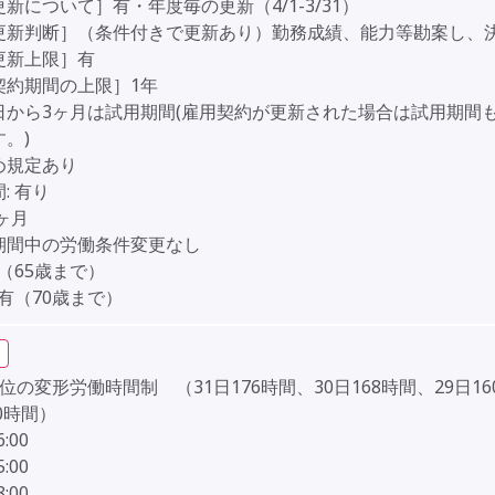
新について］有・年度毎の更新（4/1-3/31）
更新判断］（条件付きで更新あり）勤務成績、能力等勘案し、
更新上限］有
契約期間の上限］1年
日から3ヶ月は試用期間(雇用契約が更新された場合は試用期間
。)
め規定あり
:
有り
3ヶ月
期間中の労働条件変更なし
（65歳まで）
有（70歳まで）
位の変形労働時間制 （31日176時間、30日168時間、29日1
60時間）
6:00
5:00
8:00