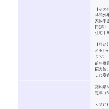
【その
時間外
家族手当
円(第1
住宅手当
【昇給
※4/1
まで）
前年度
額支給。
した場
契約期
定年（
＜契約