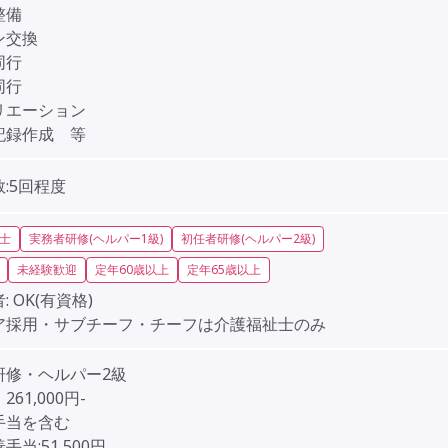
整備
ン交換
同行
同行
リエーション
記録作成 等
:5回程度
士
実務者研修(ヘルパー1級)
初任者研修(ヘルパー2級)
未経験歓迎
定年60歳以上
定年65歳以上
:
OK(有資格)
ア採用・サブチーフ・チーフは介護福祉士のみ
研修・ヘルパー2級
61,000円-
手当を含む
手当:51,500円