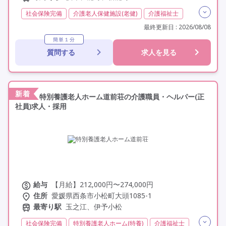
社会保険完備
介護老人保健施設(老健)
介護福祉士
夜勤専従
残業月20時間以内
残業ほぼなし
常勤
最終更新日 : 2026/08/08
交通費支給
託児所・保育支援あり
年間休日110日以上
簡単１分
質問する
求人を見る
学歴不問
定年60歳以上
車通勤可
駅近
新着
特別養護老人ホーム道前荘の介護職員・ヘルパー(正
社員)求人・採用
給与
【月給】212,000円〜274,000円
住所
愛媛県西条市小松町大頭1085-1
最寄り駅
玉之江、伊予小松
社会保険完備
特別養護老人ホーム(特養)
介護福祉士