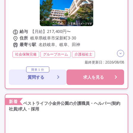
給与
【月給】217,400円〜
住所
岐阜県岐阜市栄新町3-30
最寄り駅
名鉄岐阜、岐阜、田神
社会保険完備
グループホーム
介護福祉士
実務者研修(ヘルパー1級)
初任者研修(ヘルパー2級)
最終更新日 : 2026/08/08
夜勤専従
残業月20時間以内
常勤
非常勤
簡単１分
質問する
求人を見る
交通費支給
学歴不問
未経験歓迎
定年なし
車通勤可
資格取得支援
新着
ベストライフ小金井公園の介護職員・ヘルパー(契約
社員)求人・採用