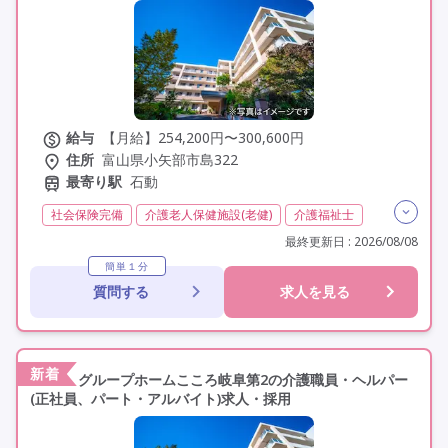
給与
【月給】254,200円〜300,600円
住所
富山県小矢部市島322
最寄り駅
石動
社会保険完備
介護老人保健施設(老健)
介護福祉士
実務者研修(ヘルパー1級)
初任者研修(ヘルパー2級)
最終更新日 : 2026/08/08
夜勤専従
残業月20時間以内
残業ほぼなし
常勤
簡単１分
質問する
求人を見る
交通費支給
学歴不問
定年60歳以上
車通勤可
新着
グループホームこころ岐阜第2の介護職員・ヘルパー
(正社員、パート・アルバイト)求人・採用