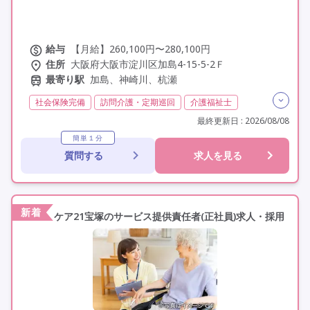
給与
【月給】260,100円〜280,100円
住所
大阪府大阪市淀川区加島4-15-5-2Ｆ
最寄り駅
加島、神崎川、杭瀬
社会保険完備
訪問介護・定期巡回
介護福祉士
実務者研修(ヘルパー1級)
日勤のみ
夜勤なし
最終更新日 : 2026/08/08
残業月20時間以内
常勤
交通費支給
簡単１分
質問する
求人を見る
年間休日110日以上
学歴不問
定年なし
駅近
研修制度あり
新着
ケア21宝塚のサービス提供責任者(正社員)求人・採用