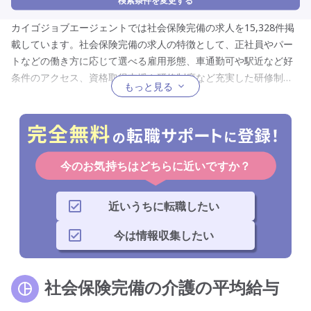
検索条件を変更する
カイゴジョブエージェントでは社会保険完備の求人を15,328件掲
載しています。社会保険完備の求人の特徴として、正社員やパー
トなどの働き方に応じて選べる雇用形態、車通勤可や駅近など好
条件のアクセス、資格取得支援や研修制度など充実した研修制
もっと見る
度、介護福祉士や初任者研修などの所有者を対象にした資格を限
定したもの、介護職員や看護助手など幅広く選べる職種、訪問介
護や放課後等デイサービスなど幅広く選べるサービス形態、身体
介護なしや身体介護なしなど幅広い仕事内容、夜勤専従や日勤の
みなどから選べる勤務時間、土日祝休みや夏季休暇など充実した
今のお気持ちはどちらに近いですか？
休日、未経験歓迎や定年なしなど誰もが応募しやすい応募要件、
条件や非常勤などの働き方に合わせた就業形態が挙げられるの
近いうちに転職したい
で、社会保険完備している仕事への転職を考えている人は必見で
す。
今は情報収集したい
社会保険完備の介護の平均給与