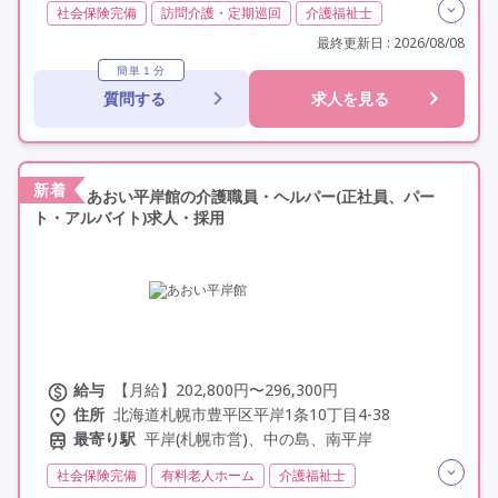
社会保険完備
訪問介護・定期巡回
介護福祉士
日勤のみ
夜勤なし
常勤
交通費支給
最終更新日 : 2026/08/08
年間休日110日以上
学歴不問
定年なし
駅近
簡単１分
質問する
求人を見る
研修制度あり
新着
あおい平岸館の介護職員・ヘルパー(正社員、パー
ト・アルバイト)求人・採用
給与
【月給】202,800円〜296,300円
住所
北海道札幌市豊平区平岸1条10丁目4-38
最寄り駅
平岸(札幌市営)、中の島、南平岸
社会保険完備
有料老人ホーム
介護福祉士