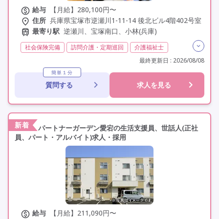
給与
【月給】280,100円〜
住所
兵庫県宝塚市逆瀬川1-11-14 後北ビル4階402号室
最寄り駅
逆瀬川、宝塚南口、小林(兵庫)
社会保険完備
訪問介護・定期巡回
介護福祉士
日勤のみ
夜勤なし
残業月20時間以内
常勤
最終更新日 : 2026/08/08
交通費支給
年間休日110日以上
学歴不問
定年なし
簡単１分
質問する
求人を見る
駅近
研修制度あり
新着
パートナーガーデン愛宕の生活支援員、世話人(正社
員、パート・アルバイト)求人・採用
給与
【月給】211,090円〜