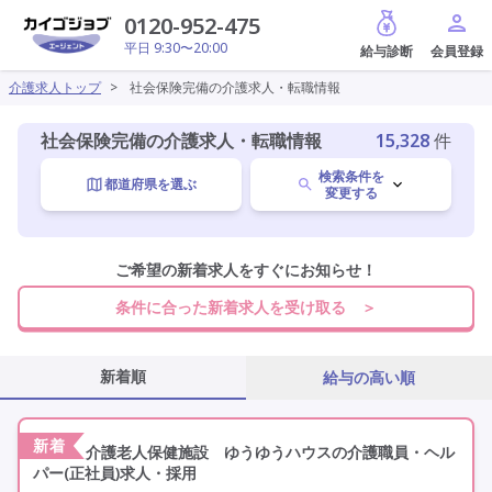
給与診断
0120-952-475
平日 9:30〜20:00
介護求人トップ
>
社会保険完備の介護求人・転職情報
社会保険完備の介護求人・転職情報
15,328
件
検索条件を
都道府県を選ぶ
変更する
職種を選ぶ
ご希望の新着求人をすぐにお知らせ！
条件に合った新着求人を受け取る ＞
施設形態を選ぶ
新着順
給与の高い順
社会保険完備
変更
新着
介護老人保健施設 ゆうゆうハウスの介護職員・ヘル
パー(正社員)求人・採用