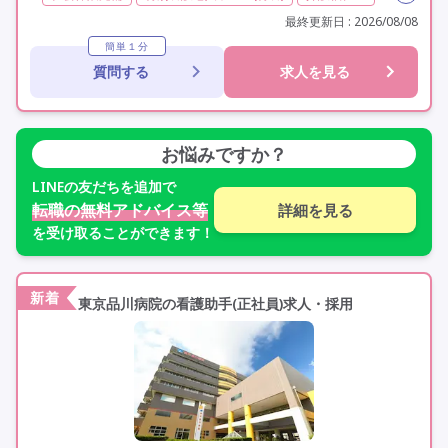
実務者研修(ヘルパー1級)
夜勤専従
残業月20時間以内
最終更新日 : 2026/08/08
常勤
交通費支給
託児所・保育支援あり
簡単１分
質問する
求人を見る
年間休日110日以上
学歴不問
定年60歳以上
定年65歳以上
車通勤可
お悩みですか？
LINE
の友だちを追加で
転職の無料アドバイス等
詳細を見る
を受け取ることができます！
新着
東京品川病院の看護助手(正社員)求人・採用