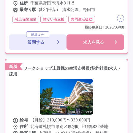
住所
千葉県野田市清水811-5
最寄り駅
愛宕(千葉)、清水公園、野田市
社会保険完備
障がい者支援
共同生活援助
障がい福祉
介護福祉士
実務者研修(ヘルパー1級)
最終更新日 : 2026/08/08
初任者研修(ヘルパー2級)
社会福祉士
無資格
簡単１分
質問する
求人を見る
精神保健福祉士
夜勤専従
残業月20時間以内
残業ほぼなし
常勤
非常勤
オープン3年以内
交通費支給
年間休日110日以上
学歴不問
未経験歓迎
定年60歳以上
定年65歳以上
新着
ワークショップ上野幌の生活支援員(契約社員)求人・
採用
給与
【月給】210,000円〜330,000円
住所
北海道札幌市厚別区厚別町上野幌822番地
最寄り駅
上野幌、ひばりが丘(北海道)、新札幌