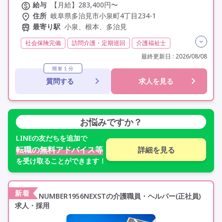
給与
【月給】283,400円〜
住所
岐阜県多治見市小泉町4丁目234-1
最寄り駅
小泉、根本、多治見
社会保険完備
訪問介護・定期巡回
介護福祉士
実務者研修(ヘルパー1級)
初任者研修(ヘルパー2級)
最終更新日 : 2026/08/08
夜勤専従
残業月20時間以内
残業ほぼなし
常勤
簡単１分
質問する
求人を見る
オープニングスタッフ
オープン3年以内
年間休日110日以上
学歴不問
未経験歓迎
車通勤可
駅近
資格取得支援
お悩みですか？
LINE
の友だちを追加で
転職の無料アドバイス等
詳細を見る
を受け取ることができます！
新着
NUMBER1956NEXSTの介護職員・ヘルパー(正社員)
求人・採用