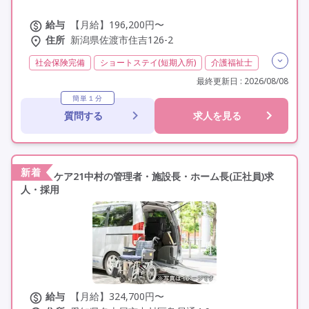
給与
【月給】196,200円〜
住所
新潟県佐渡市住吉126-2
社会保険完備
ショートステイ(短期入所)
介護福祉士
実務者研修(ヘルパー1級)
初任者研修(ヘルパー2級)
最終更新日 : 2026/08/08
夜勤専従
残業月20時間以内
残業ほぼなし
常勤
簡単１分
質問する
求人を見る
交通費支給
学歴不問
定年なし
車通勤可
駅近
新着
ケア21中村の管理者・施設長・ホーム長(正社員)求
人・採用
給与
【月給】324,700円〜