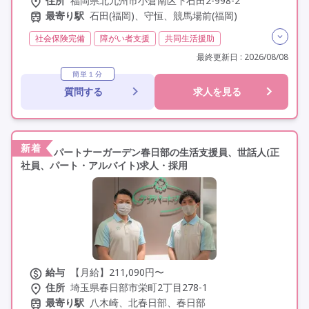
住所
福岡県北九州市小倉南区下石田2-998-2
最寄り駅
石田(福岡)、守恒、競馬場前(福岡)
社会保険完備
障がい者支援
共同生活援助
障がい福祉
介護福祉士
実務者研修(ヘルパー1級)
最終更新日 : 2026/08/08
初任者研修(ヘルパー2級)
社会福祉士
無資格
簡単１分
質問する
求人を見る
精神保健福祉士
夜勤専従
残業月20時間以内
残業ほぼなし
常勤
非常勤
オープニングスタッフ
オープン3年以内
交通費支給
年間休日110日以上
学歴不問
未経験歓迎
定年60歳以上
定年65歳以上
新着
パートナーガーデン春日部の生活支援員、世話人(正
駅近
社員、パート・アルバイト)求人・採用
給与
【月給】211,090円〜
住所
埼玉県春日部市栄町2丁目278-1
最寄り駅
八木崎、北春日部、春日部