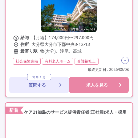
給与
【月給】174,000円〜297,000円
住所
大分県大分市下郡中央3-12-13
最寄り駅
牧(大分)、滝尾、高城
社会保険完備
有料老人ホーム
介護福祉士
実務者研修(ヘルパー1級)
初任者研修(ヘルパー2級)
最終更新日 : 2026/08/08
無資格
夜勤専従
残業月20時間以内
残業ほぼなし
簡単１分
質問する
求人を見る
常勤
学歴不問
未経験歓迎
定年60歳以上
車通勤可
新着
ケア21加島のサービス提供責任者(正社員)求人・採用