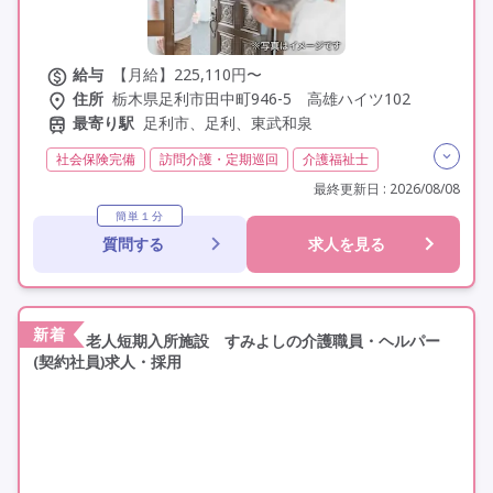
給与
【月給】225,110円〜
住所
栃木県足利市田中町946-5 高雄ハイツ102
最寄り駅
足利市、足利、東武和泉
社会保険完備
訪問介護・定期巡回
介護福祉士
実務者研修(ヘルパー1級)
初任者研修(ヘルパー2級)
最終更新日 : 2026/08/08
日勤のみ
夜勤なし
残業月20時間以内
常勤
簡単１分
質問する
求人を見る
非常勤
交通費支給
学歴不問
未経験歓迎
定年60歳以上
定年65歳以上
車通勤可
駅近
資格取得支援
新着
老人短期入所施設 すみよしの介護職員・ヘルパー
(契約社員)求人・採用