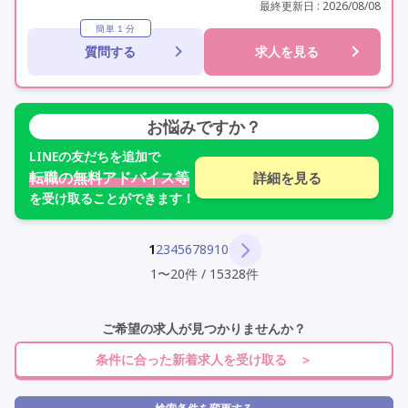
実務者研修(ヘルパー1級)
初任者研修(ヘルパー2級)
最終更新日 : 2026/08/08
社会福祉士
夜勤専従
残業月20時間以内
簡単１分
質問する
求人を見る
残業ほぼなし
常勤
非常勤
交通費支給
学歴不問
定年60歳以上
車通勤可
駅近
お悩みですか？
LINE
の友だちを追加で
転職の無料アドバイス等
詳細を見る
を受け取ることができます！
1
2
3
4
5
6
7
8
9
10
1
〜
20
件
/
15328
件
ご希望の求人が見つかりませんか？
条件に合った新着求人を受け取る ＞