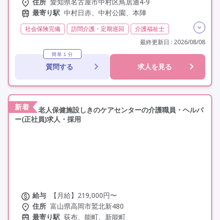
住所
愛知県名古屋市中村区鳥居通4-9
最寄り駅
中村日赤、中村公園、本陣
社会保険完備
訪問介護・定期巡回
介護福祉士
日勤のみ
夜勤なし
常勤
交通費支給
最終更新日 : 2026/08/08
年間休日110日以上
学歴不問
定年なし
車通勤可
簡単１分
質問する
求人を見る
駅近
研修制度あり
新着
老人保健施設しきのケアセンターの介護職員・ヘルパ
ー(正社員)求人・採用
給与
【月給】219,000円〜
住所
富山県高岡市鷲北新480
最寄り駅
荻布、能町、新能町