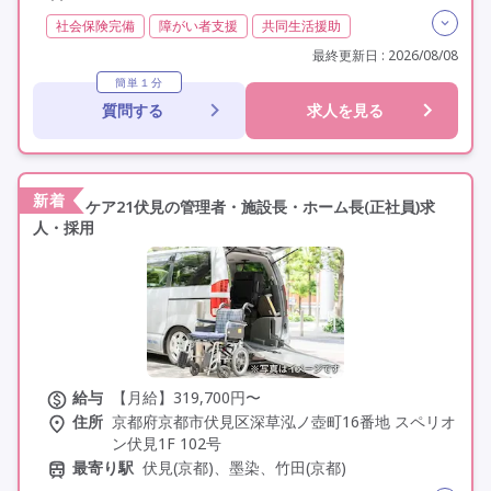
社会保険完備
障がい者支援
共同生活援助
障がい福祉
介護福祉士
実務者研修(ヘルパー1級)
最終更新日 : 2026/08/08
初任者研修(ヘルパー2級)
社会福祉士
無資格
簡単１分
質問する
求人を見る
精神保健福祉士
夜勤専従
残業月20時間以内
残業ほぼなし
常勤
非常勤
オープン3年以内
交通費支給
年間休日110日以上
学歴不問
未経験歓迎
定年60歳以上
定年65歳以上
新着
ケア21伏見の管理者・施設長・ホーム長(正社員)求
人・採用
給与
【月給】319,700円〜
住所
京都府京都市伏見区深草泓ノ壺町16番地 スペリオ
ン伏見1F 102号
最寄り駅
伏見(京都)、墨染、竹田(京都)