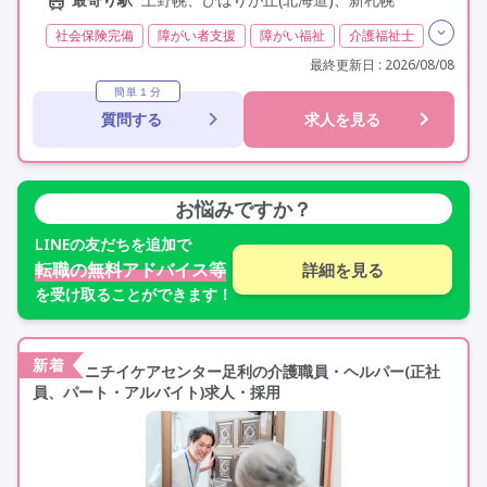
社会保険完備
障がい者支援
障がい福祉
介護福祉士
実務者研修(ヘルパー1級)
初任者研修(ヘルパー2級)
最終更新日 : 2026/08/08
無資格
夜勤なし
残業月20時間以内
残業ほぼなし
簡単１分
質問する
求人を見る
常勤
交通費支給
学歴不問
未経験歓迎
定年なし
車通勤可
駅近
お悩みですか？
LINE
の友だちを追加で
転職の無料アドバイス等
詳細を見る
を受け取ることができます！
新着
ニチイケアセンター足利の介護職員・ヘルパー(正社
員、パート・アルバイト)求人・採用