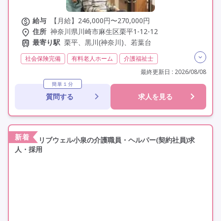
給与
【月給】246,000円〜270,000円
住所
神奈川県川崎市麻生区栗平1-12-12
最寄り駅
栗平、黒川(神奈川)、若葉台
社会保険完備
有料老人ホーム
介護福祉士
実務者研修(ヘルパー1級)
初任者研修(ヘルパー2級)
最終更新日 : 2026/08/08
無資格
夜勤専従
残業月20時間以内
常勤
簡単１分
質問する
求人を見る
交通費支給
年間休日110日以上
学歴不問
未経験歓迎
定年60歳以上
定年65歳以上
車通勤可
駅近
資格取得支援
研修制度あり
新着
リブウェル小泉の介護職員・ヘルパー(契約社員)求
人・採用