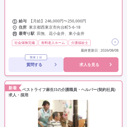
給与
【月給】246,000円〜250,000円
住所
東京都西東京市向台町5-6-18
最寄り駅
田無、花小金井、東小金井
社会保険完備
有料老人ホーム
介護福祉士
実務者研修(ヘルパー1級)
初任者研修(ヘルパー2級)
最終更新日 : 2026/08/08
夜勤専従
残業月20時間以内
常勤
簡単１分
質問する
求人を見る
オープニングスタッフ
オープン3年以内
交通費支給
年間休日110日以上
学歴不問
未経験歓迎
定年60歳以上
定年65歳以上
車通勤可
資格取得支援
研修制度あり
新着
ベストライフ麻生IIの介護職員・ヘルパー(契約社員)
求人・採用