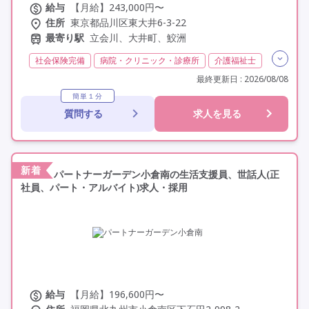
給与
【月給】243,000円〜
住所
東京都品川区東大井6-3-22
最寄り駅
立会川、大井町、鮫洲
社会保険完備
病院・クリニック・診療所
介護福祉士
実務者研修(ヘルパー1級)
初任者研修(ヘルパー2級)
最終更新日 : 2026/08/08
無資格
夜勤専従
残業月20時間以内
常勤
簡単１分
質問する
求人を見る
交通費支給
年間休日110日以上
学歴不問
未経験歓迎
定年60歳以上
定年65歳以上
駅近
新着
パートナーガーデン小倉南の生活支援員、世話人(正
社員、パート・アルバイト)求人・採用
給与
【月給】196,600円〜